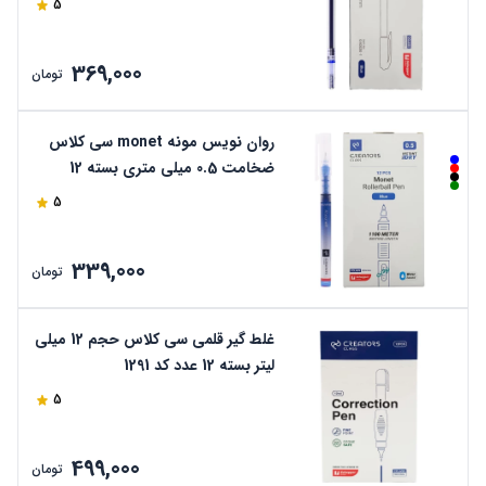
5
369,000
تومان
روان نویس مونه monet سی کلاس
ضخامت 0.5 میلی متری بسته 12
عددی
5
339,000
تومان
غلط گیر قلمی سی کلاس حجم 12 میلی
لیتر بسته 12 عدد کد 1291
5
499,000
تومان