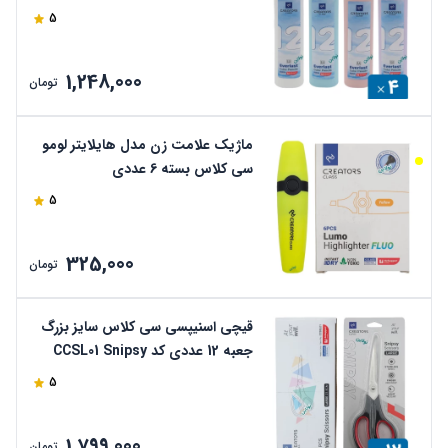
cp26-12
5
1,248,000
تومان
ماژیک علامت زن مدل هایلایتر لومو
سی کلاس بسته 6 عددی
5
325,000
تومان
قیچی اسنیپسی سی کلاس سایز بزرگ
جعبه 12 عددی کد CCSL01 Snipsy
5
1,799,000
تومان