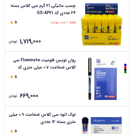
چسب ماتیکی 21 گرم سی کلاس بسته
24 عددی کد GS-AP21
فقط 1 عدد مونده
5
1,719,000
تومان
روان نویس فلومیت Flowmate سی
کلاس ضخامت 0.7 میلی متری کد
wrp24
5
669,000
تومان
نوک اتود سی کلاس ضخامت 0.9 میلی
متری بسته 12 عددی
5