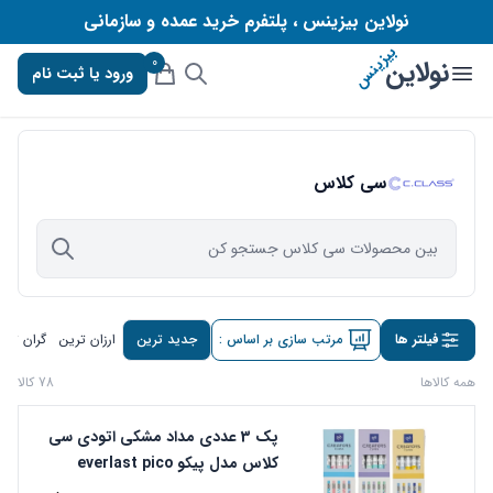
نولاین بیزینس ، پلتفرم خرید عمده و سازمانی
بیزینس
0
نولاین
ورود یا ثبت نام
سی کلاس
فیلتر ها
مرتب سازی بر اساس :
جدید ترین
ارزان ترین
گران تری
همه کالاها
78 کالا
پک 3 عددی مداد مشکی اتودی سی
کلاس مدل پیکو everlast pico
ضخامت 2 میلی متری بسته 10 عددی