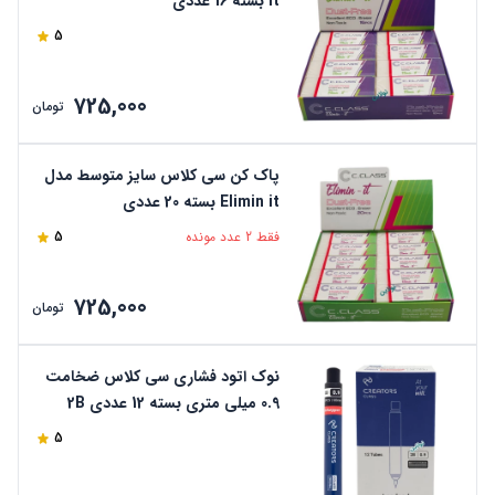
it بسته 16 عددی
5
725,000
تومان
پاک کن سی کلاس سایز متوسط مدل
Elimin it بسته 20 عددی
فقط 2 عدد مونده
5
725,000
تومان
نوک اتود فشاری سی کلاس ضخامت
0.9 میلی متری بسته 12 عددی 2B
60mm کد LT1219-9
5