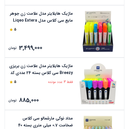
ماژیک هایلایتر مدل علامت زن جوهر
مایع سی کلاس مدل Liqeo Extera
بسته 24 عدد کد H-2127A
5
3,499,000
تومان
ماژیک هایلایتر مدل علامت زن بریزی
Breezy سی کلاس بسته 24 عددی کد
CCBRHF
فقط 3 عدد مونده
5
885,000
تومان
مداد نوکی مارشمالو سی کلاس
ضخامت 0.7 میلی متری بسته 40