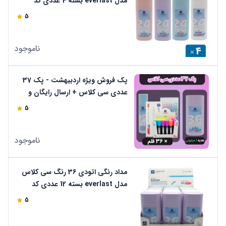
مدل everlast بسته 4 عددی کد
cp26-24
5
ناموجود
پک فروش ویژه اردبیهشت - پک 37
عددی سی کلاس + ارسال رایگان و
هدیه 1 میلیون تومانی مداد رنگی
5
اتودی 36 رنگ سی کلاس
ناموجود
مداد رنگی اتودی 36 رنگ سی کلاس
مدل everlast بسته 12 عددی کد
cp26-36
5