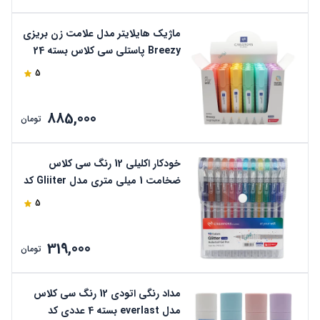
ماژیک هایلایتر مدل علامت زن بریزی
Breezy پاستلی سی کلاس بسته 24
عددی کد CCBRHP
5
885,000
تومان
خودکار اکلیلی 12 رنگ سی کلاس
ضخامت 1 میلی متری مدل Gliiter کد
PB-GL12
5
319,000
تومان
مداد رنگی اتودی 12 رنگ سی کلاس
مدل everlast بسته 4 عددی کد