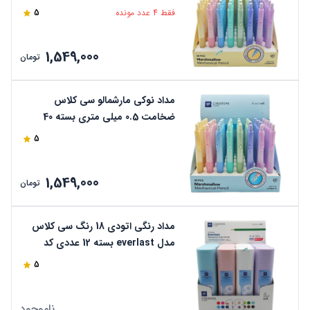
عددی کد CCMMP40
فقط 4 عدد مونده
5
1,549,000
تومان
مداد نوکی مارشمالو سی کلاس
ضخامت 0.5 میلی متری بسته 40
عددی کد CCMMP10
5
1,549,000
تومان
مداد رنگی اتودی 18 رنگ سی کلاس
مدل everlast بسته 12 عددی کد
cp26-18
5
ناموجود