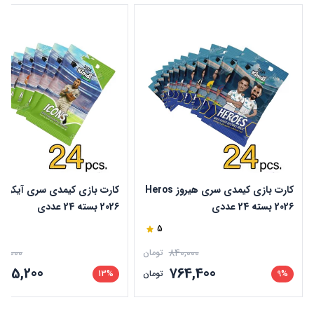
کارت بازی کیمدی سری هیروز Heros
2026 بسته 24 عددی
2026 بسته 24 عددی
5
60,000
840,000
تومان
835,200
764,400
9%
تومان
13%