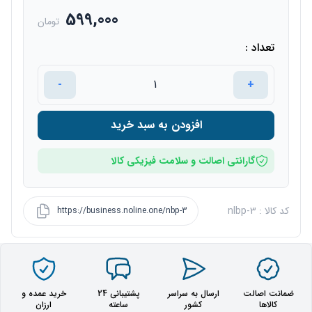
599,000
تومان
تعداد :
-
+
افزودن به سبد خرید
گارانتی اصالت و سلامت فیزیکی کالا
کد کالا : nlbp-3
https://business.noline.one/nbp-3
ضمانت اصالت
ارسال به سراسر
پشتیبانی 24
خرید عمده و
کالاها
کشور
ساعته
ارزان