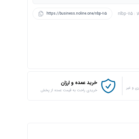
nlbp-11
https://business.noline.one/nbp-115
خرید عمده و ارزان
ی و غیر
خریدی راحت به قیمت عمده از پخش