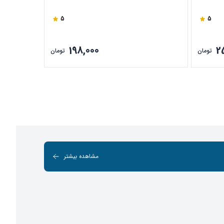
متری بسته 10 عددی + تراش
5
5
198,000
2
تومان
تومان
مشاهده بیشتر