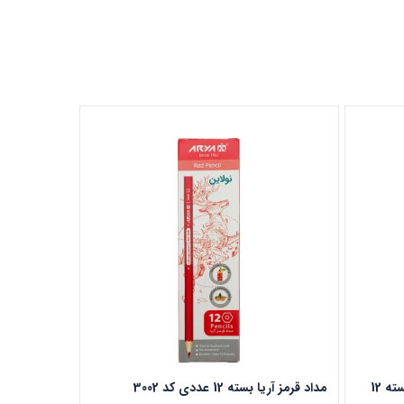
مداد قرمز فکتیس مدل Red Copy بسته 12
مداد قرمز آریا بسته 12 عددی کد 3002
پک 3 ع