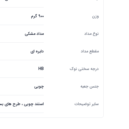
وزن
900 گرم
نوع مداد
مداد مشکی
مقطع مداد
دایره ای
درجه سختی نوک
HB
جنس جعبه
چوبی
سایر توضیحات
استند چوبی ، طرح های بسیا